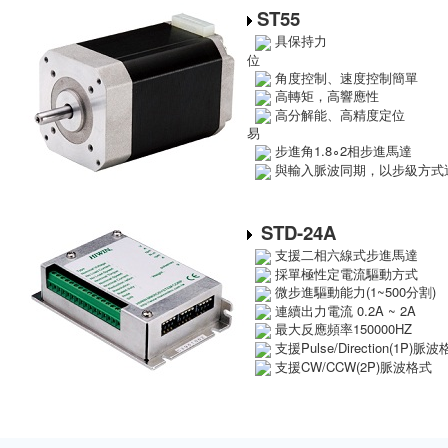
ST55
具保持
位
角度控制、速度控制
高轉矩，高響應
高分解能、高精度
易
步進角1.8∘2相步進馬達
與輸入脈波同期，以步級方式
STD-24A
支援二相六線式步進
採單極性定電流驅動
微步進驅動能力(1~500分
連續出力電流 0.2A ~ 2A
最大反應頻率150000HZ
支援Pulse/Direction(1P)脈
支援CW/CCW(2P)脈波格式