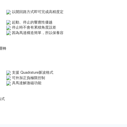
力
以開回路方式即可完成高精度定
簡單
起動、停止的響應性優越
性
停止時不會有累積角度誤差
定位
因為馬達構造簡單，所以保養容
運轉
馬達
支援 Quadrature脈波格式
方式
可外加正負極限控制
割)
具馬達解激磁功能
波格式