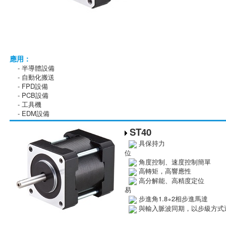
應用：
- 半導體設備
- 自動化搬送
- FPD設備
- PCB設備
- 工具機
- EDM設備
ST40
具保持
位
角度控制、速度控制
高轉矩，高響應
高分解能、高精度
易
步進角1.8∘2相步進馬達
與輸入脈波同期，以步級方式