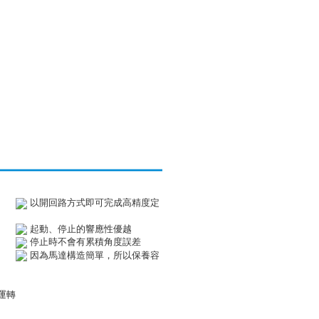
力
以開回路方式即可完成高精度定
簡單
起動、停止的響應性優越
性
停止時不會有累積角度誤差
定位
因為馬達構造簡單，所以保養容
運轉