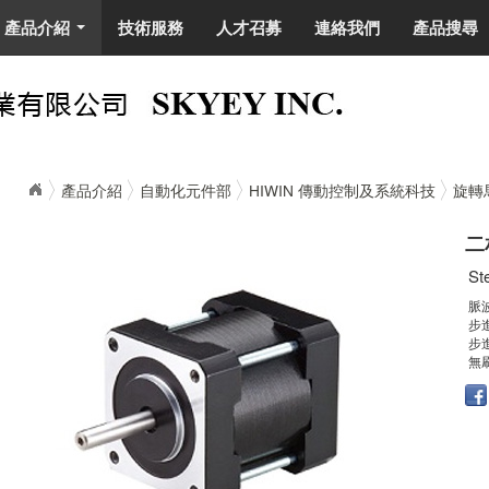
產品介紹
技術服務
人才召募
連絡我們
產品搜尋
...
產品介紹
自動化元件部
HIWIN 傳動控制及系統科技
旋轉
二
St
脈
步
步
無