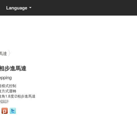
Language
...
馬達
相步進馬達
epping
波模式控制
進方式運轉
進角1.8度/2相步進馬達
刷設計