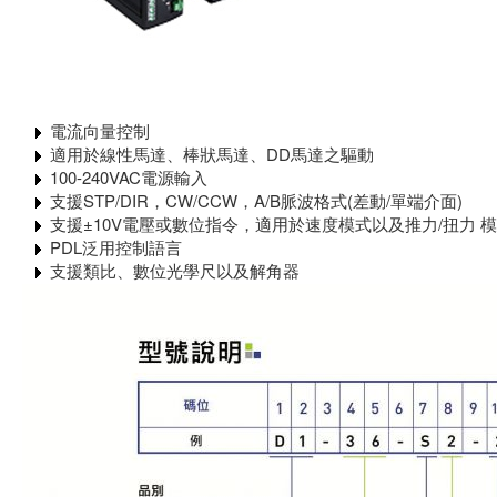
電流向量控制
​ 適用於線性馬達、棒狀馬達、DD馬達之驅動
​ 100-240VAC電源輸入
​支援STP/DIR，CW/CCW，A/B脈波格式(差動/單端介面)
​ 支援±10V電壓或數位指令，適用於速度模式以及推力/扭力 
​ PDL泛用控制語言
​ 支援類比、數位光學尺以及解角器